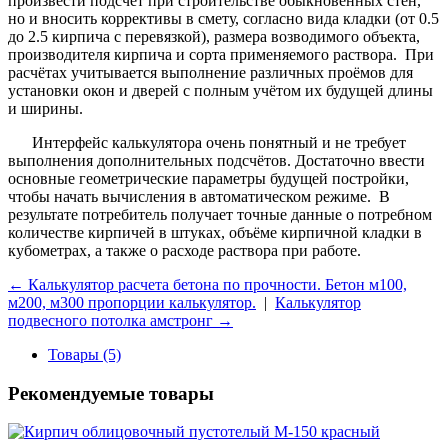
произвести подсчёт при строительстве обыкновенных стен,
но и вносить коррективы в смету, согласно вида кладки (от 0.5
до 2.5 кирпича с перевязкой), размера возводимого объекта,
производителя кирпича и сорта применяемого раствора. При
расчётах учитывается выполнение различных проёмов для
установки окон и дверей с полным учётом их будущей длины
и ширины.
Интерфейс калькулятора очень понятный и не требует
выполнения дополнительных подсчётов. Достаточно ввести
основные геометрические параметры будущей постройки,
чтобы начать вычисления в автоматическом режиме. В
результате потребитель получает точные данные о потребном
количестве кирпичей в штуках, объёме кирпичной кладки в
кубометрах, а также о расходе раствора при работе.
← Калькулятор расчета бетона по прочности. Бетон м100,
м200, м300 пропорции калькулятор.
|
Калькулятор
подвесного потолка амстронг →
Товары (5)
Рекомендуемые товары