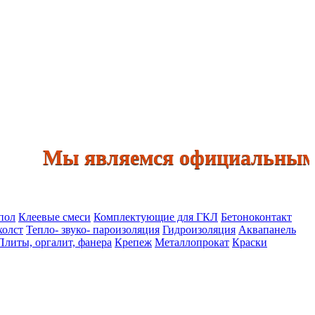
Мы являемся официальными дил
пол
Клеевые смеси
Комплектующие для ГКЛ
Бетоноконтакт
холст
Тепло- звуко- пароизоляция
Гидроизоляция
Аквапанель
Плиты, оргалит, фанера
Крепеж
Металлопрокат
Краски