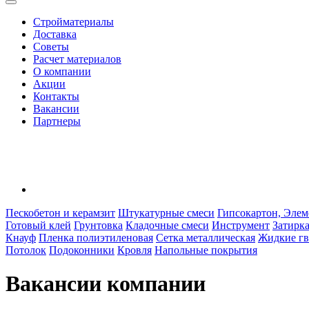
Стройматериалы
Доставка
Советы
Расчет материалов
О компании
Акции
Контакты
Вакансии
Партнеры
Пескобетон и керамзит
Штукатурные смеси
Гипсокартон, Элем
Готовый клей
Грунтовка
Кладочные смеси
Инструмент
Затирк
Кнауф
Пленка полиэтиленовая
Сетка металлическая
Жидкие гв
Потолок
Подоконники
Кровля
Напольные покрытия
Вакансии компании