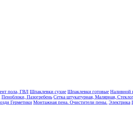
ент пола, ГВЛ
Шпаклевки сухие
Шпаклевки готовые
Наливной 
а
Пеноблоки, Пазогребень
Сетка штукатурная, Малярная, Стекло
озди Герметики
Монтажная пена. Очистители пены.
Электрика