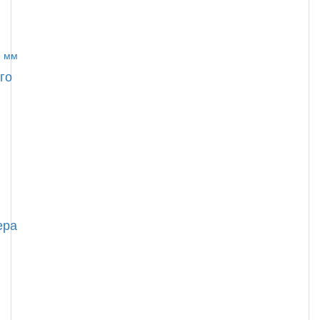
го
ера