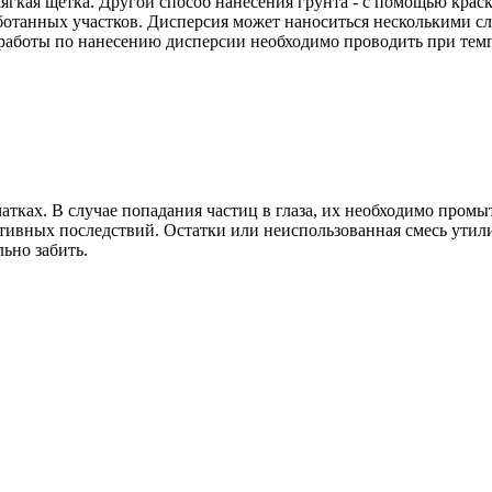
гкая щетка. Другой способ нанесения грунта - с помощью краско
ботанных участков. Дисперсия может наноситься несколькими с
работы по нанесению дисперсии необходимо проводить при темп
тках. В случае попадания частиц в глаза, их необходимо промы
тивных последствий. Остатки или неиспользованная смесь утил
льно забить.