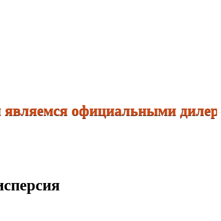
емся официальными дилерами: Кн
исперсия