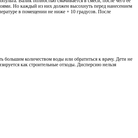
пульта. Валик полностью смачивается в смеси, после чего ее
лоями. Но каждый из них должен высохнуть перед нанесением
ературе в помещении не ниже + 10 градусов. После
ть большим количеством воды или обратиться к врачу. Дети не
изируется как строительные отходы. Дисперсию нельзя