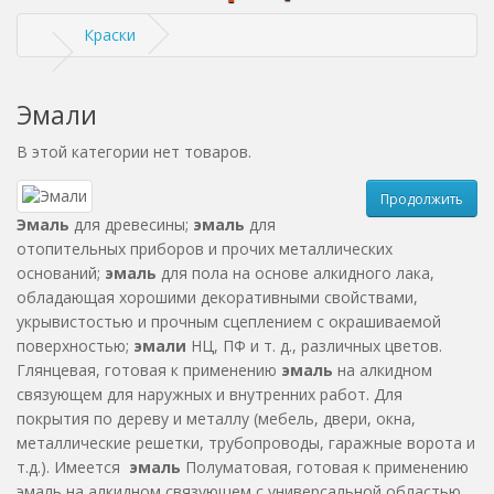
Краски
Эмали
В этой категории нет товаров.
Продолжить
Эмаль
для древесины;
эмаль
для
отопительных приборов и прочих металлических
оснований;
эмаль
для пола на основе алкидного лака,
обладающая хорошими декоративными свойствами,
укрывистостью и прочным сцеплением с окрашиваемой
поверхностью;
эмали
НЦ, ПФ и т. д., различных цветов.
Глянцевая, готовая к применению
эмаль
на алкидном
связующем для наружных и внутренних работ. Для
покрытия по дереву и металлу (мебель, двери, окна,
металлические решетки, трубопроводы, гаражные ворота и
т.д.). Имеется
эмаль
Полуматовая, готовая к применению
эмаль на алкидном связующем с универсальной областью