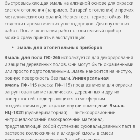
быстровысыхающая эмаль на алкидной основе для окраски
систем отопления (например, батарей отопления) и прочих
металлических оснований. Не желтеет, термостойкая. Не
содержит ароматических углеводородов. Для внутренних
работ. После окончания работ отопительный прибор
можно сразу принять в эксплуатацию.
эмаль для отопительных приборов
Эмаль для пола ПФ-266
используется для декорирования
и защиты деревянных полов. Они могут быть окрашенными
или просто подготовленными. Эмаль наносится на чистую,
ровную поверхность без пыли.
Универсальная
эмаль ПФ-115
(краска ПФ-115) предназначена для окраски
загрунтованных металлических, деревянных и других
поверхностей, подвергающихся атмосферным
воздействиям и для окраски внутри помещений.
Эмаль
НЦ-132П
(пульверизаторная) — антикоррозионный
нитроцеллюлозный лакокрасочный материал,
представляющий собой суспензию суховальцованных паст в
растворе коллоксилина и алкидной смолы в смеси
органических растворителей с добавлением