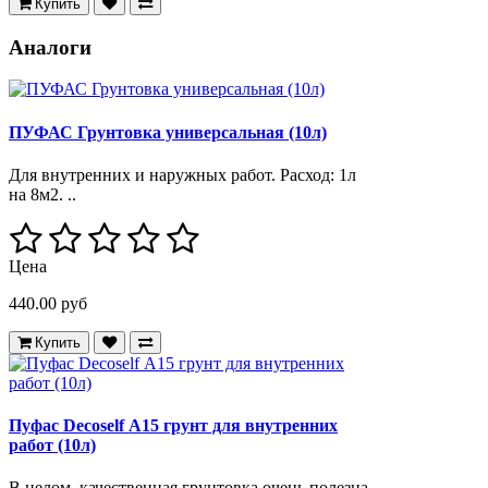
Купить
Аналоги
ПУФАС Грунтовка универсальная (10л)
Для внутренних и наружных работ. Расход: 1л
на 8м2. ..
Цена
440.00 руб
Купить
Пуфас Decoself А15 грунт для внутренних
работ (10л)
В целом, качественная грунтовка очень полезна